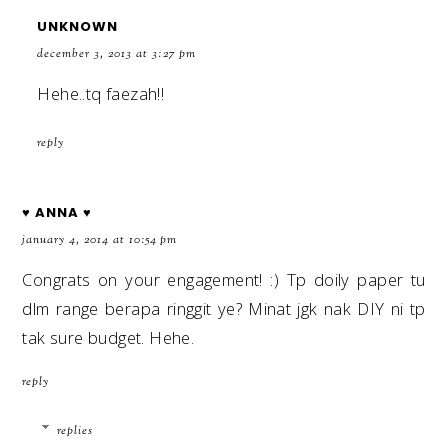
UNKNOWN
december 3, 2013 at 3:27 pm
Hehe..tq faezah!!
reply
♥ ANNA ♥
january 4, 2014 at 10:54 pm
Congrats on your engagement! :) Tp doily paper tu
dlm range berapa ringgit ye? Minat jgk nak DIY ni tp
tak sure budget. Hehe.
reply
replies