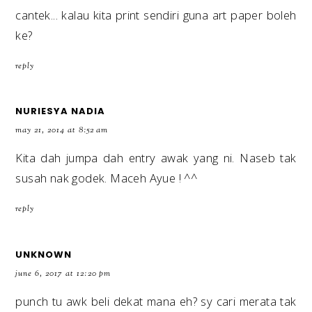
cantek... kalau kita print sendiri guna art paper boleh
ke?
reply
NURIESYA NADIA
may 21, 2014 at 8:52 am
Kita dah jumpa dah entry awak yang ni. Naseb tak
susah nak godek. Maceh Ayue ! ^^
reply
UNKNOWN
june 6, 2017 at 12:20 pm
punch tu awk beli dekat mana eh? sy cari merata tak