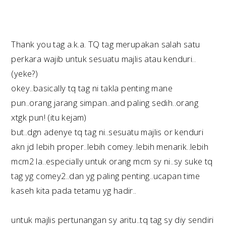
Thank you tag a.k.a. TQ tag merupakan salah satu
perkara wajib untuk sesuatu majlis atau kenduri..
(yeke?)
okey..basically tq tag ni takla penting mane
pun..orang jarang simpan..and paling sedih..orang
xtgk pun! (itu kejam)
but..dgn adenye tq tag ni..sesuatu majlis or kenduri
akn jd lebih proper..lebih comey..lebih menarik..lebih
mcm2 la..especially untuk orang mcm sy ni..sy suke tq
tag yg comey2..dan yg paling penting..ucapan time
kaseh kita pada tetamu yg hadir..
untuk majlis pertunangan sy aritu..tq tag sy diy sendiri