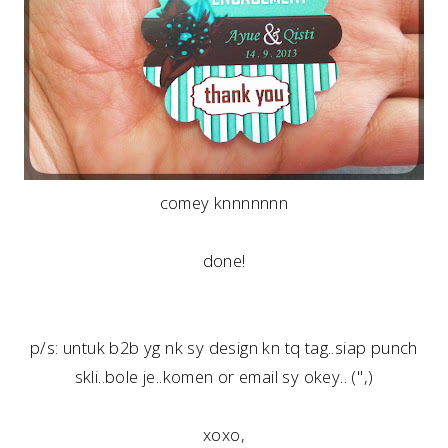
comey knnnnnnn
done!
p/s: untuk b2b yg nk sy design kn tq tag..siap punch
skli..bole je..komen or email sy okey.. ('',)
xoxo,