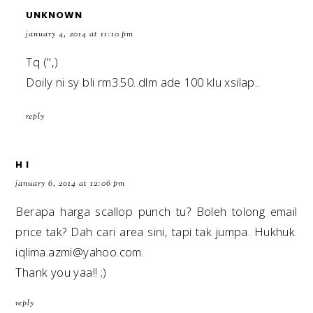
UNKNOWN
january 4, 2014 at 11:10 pm
Tq ('',)
Doily ni sy bli rm3.50..dlm ade 100 klu xsilap..
reply
H I
january 6, 2014 at 12:06 pm
Berapa harga scallop punch tu? Boleh tolong email
price tak? Dah cari area sini, tapi tak jumpa. Hukhuk.
iqlima.azmi@yahoo.com.
Thank you yaa!! ;)
reply