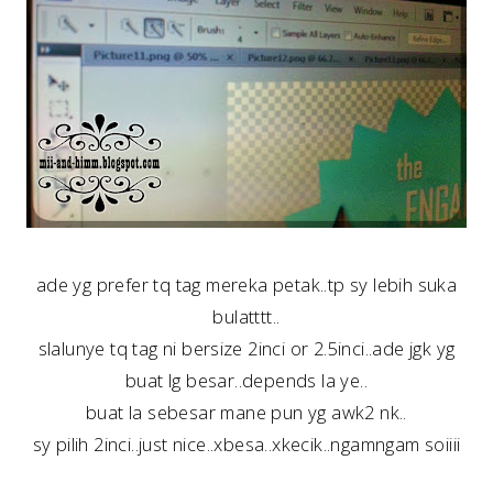
ade yg prefer tq tag mereka petak..tp sy lebih suka
bulatttt..
slalunye tq tag ni bersize 2inci or 2.5inci..ade jgk yg
buat lg besar..depends la ye..
buat la sebesar mane pun yg awk2 nk..
sy pilih 2inci..just nice..xbesa..xkecik..ngamngam soiiii