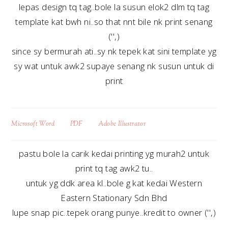
lepas design tq tag..bole la susun elok2 dlm tq tag
template kat bwh ni..so that nnt bile nk print senang
('',)
since sy bermurah ati..sy nk tepek kat sini template yg
sy wat untuk awk2 supaye senang nk susun untuk di
print
Microsoft Word
PDF
Adobe Illustrator
pastu bole la carik kedai printing yg murah2 untuk
print tq tag awk2 tu..
untuk yg ddk area kl..bole g kat kedai Western
Eastern Stationary Sdn Bhd
lupe snap pic..tepek orang punye..kredit to owner ('',)