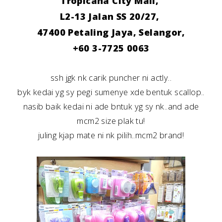
Tropicana City Mall,
L2-13 Jalan SS 20/27,
47400 Petaling Jaya, Selangor,
+60 3-7725 0063
ssh jgk nk carik puncher ni actly..
byk kedai yg sy pegi sumenye xde bentuk scallop..
nasib baik kedai ni ade bntuk yg sy nk..and ade
mcm2 size plak tu!
juling kjap mate ni nk pilih..mcm2 brand!