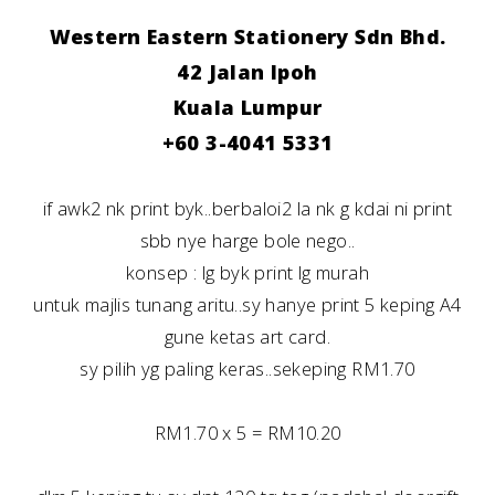
Western Eastern Stationery Sdn Bhd.
42 Jalan Ipoh
Kuala Lumpur
+60 3-4041 5331
if awk2 nk print byk..berbaloi2 la nk g kdai ni print
sbb nye harge bole nego..
konsep : lg byk print lg murah
untuk majlis tunang aritu..sy hanye print 5 keping A4
gune ketas art card.
sy pilih yg paling keras..sekeping RM1.70
RM1.70 x 5 = RM10.20