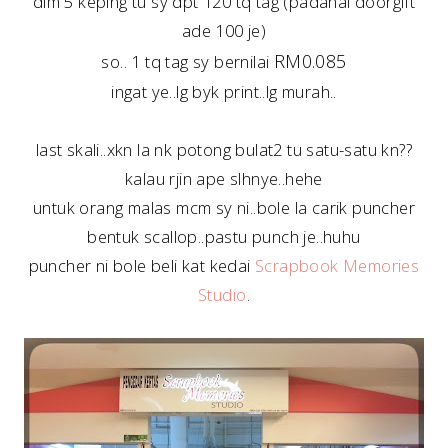
dlm 5 keping tu sy dpt 120 tq tag (padahal doorgift
ade 100 je)
RM0.085
so.. 1 tq tag sy bernilai
ingat ye..lg byk print..lg murah..
last skali..xkn la nk potong bulat2 tu satu-satu kn??
kalau rjin ape slhnye..hehe
untuk orang malas mcm sy ni..bole la carik puncher
bentuk scallop..pastu punch je..huhu
puncher ni bole beli kat kedai
Scrapbook Memories
Studio
.