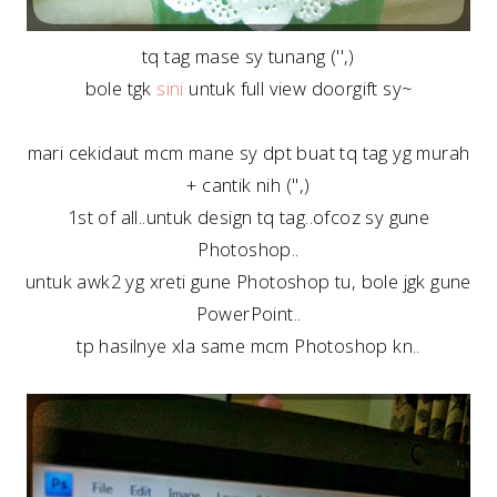
tq tag mase sy tunang ('',)
bole tgk
sini
untuk full view doorgift sy~
mari cekidaut mcm mane sy dpt buat tq tag yg murah
+ cantik nih ('',)
1st of all..untuk design tq tag..ofcoz sy gune
Photoshop..
untuk awk2 yg xreti gune Photoshop tu, bole jgk gune
PowerPoint..
tp hasilnye xla same mcm Photoshop kn..