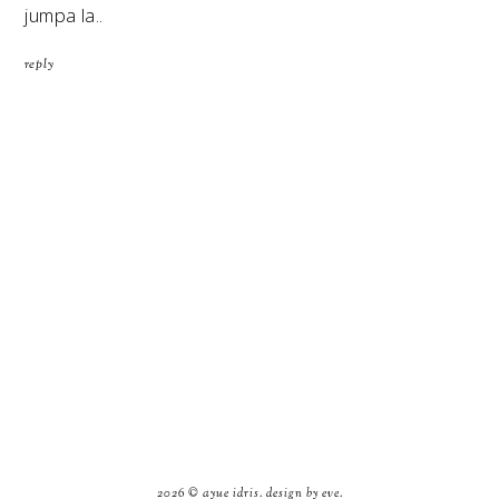
jumpa la..
reply
2026 ©
ayue idris
.
design by eve
.