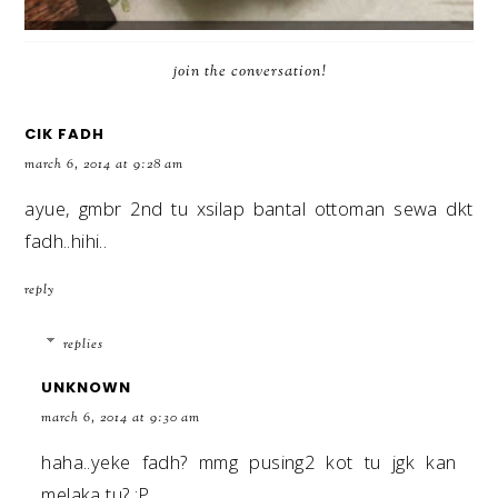
join the conversation!
CIK FADH
march 6, 2014 at 9:28 am
ayue, gmbr 2nd tu xsilap bantal ottoman sewa dkt
fadh..hihi..
reply
replies
UNKNOWN
march 6, 2014 at 9:30 am
haha..yeke fadh? mmg pusing2 kot tu jgk kan
melaka tu? :P