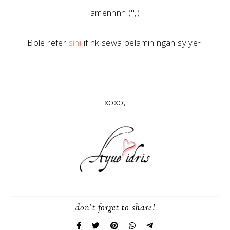
amennnn ('',)
Bole refer
sini
if nk sewa pelamin ngan sy ye~
xoxo,
don't forget to share!