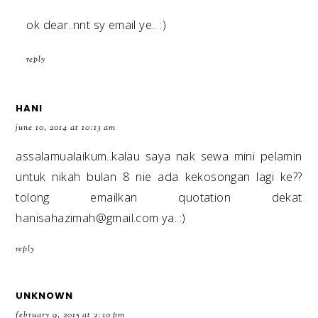
ok dear..nnt sy email ye.. :)
reply
HANI
june 10, 2014 at 10:13 am
assalamualaikum..kalau saya nak sewa mini pelamin
untuk nikah bulan 8 nie ada kekosongan lagi ke??
tolong emailkan quotation dekat
hanisahazimah@gmail.com ya..:)
reply
UNKNOWN
february 9, 2015 at 2:30 pm