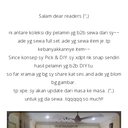
Salam dear readers ('',)
ni antare koleksi diy pelamin yg b2b sewa dari sy~~
ade yg sewa full set..ade yg sewa item je..tp
kebanyakkannye item~~
Since konsep sy Pick & DIY..sy xdpt nk snap sendiri
hasil pelamin yg b2b DIY tu.
so far xramai yg bg sy share kat sini..and ade yg blom
bg gambar..
tp xpe..sy akan update dari masa ke masa.. ('',)
untuk yg da sewa...tqqqqq so much!!