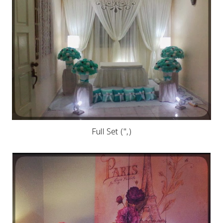
Full Set ('',)