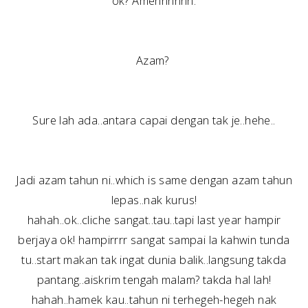
ok? Amennnnnn.
Azam?
Sure lah ada..antara capai dengan tak je..hehe..
Jadi azam tahun ni..which is same dengan azam tahun
lepas..nak kurus!
hahah..ok..cliche sangat..tau..tapi last year hampir
berjaya ok! hampirrrr sangat sampai la kahwin tunda
tu..start makan tak ingat dunia balik..langsung takda
pantang..aiskrim tengah malam? takda hal lah!
hahah..hamek kau..tahun ni terhegeh-hegeh nak