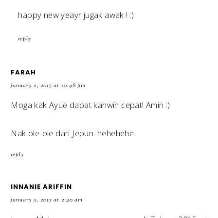
happy new yeayr jugak awak ! :)
reply
FARAH
january 2, 2015 at 10:48 pm
Moga kak Ayue dapat kahwin cepat! Amin :)
Nak ole-ole dari Jepun. hehehehe
reply
INNANIE ARIFFIN
january 3, 2015 at 2:40 am