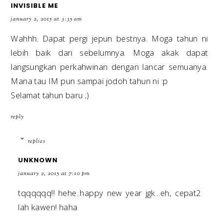
INVISIBLE ME
january 2, 2015 at 3:35 am
Wahhh. Dapat pergi jepun bestnya. Moga tahun ni
lebih baik dari sebelumnya. Moga akak dapat
langsungkan perkahwinan dengan lancar semuanya.
Mana tau IM pun sampai jodoh tahun ni :p
Selamat tahun baru ;)
reply
replies
UNKNOWN
january 2, 2015 at 7:10 pm
tqqqqqq!! hehe..happy new year jgk...eh, cepat2
lah kawen! haha