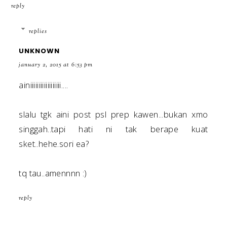
reply
replies
UNKNOWN
january 2, 2015 at 6:53 pm
ainiiiiiiiiiiiiiiiiii....
slalu tgk aini post psl prep kawen...bukan xmo
singgah..tapi hati ni tak berape kuat
sket..hehe.sori ea?
tq tau..amennnn :)
reply