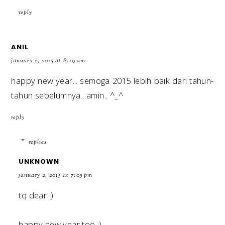
reply
ANIL
january 2, 2015 at 8:19 am
happy new year... semoga 2015 lebih baik dari tahun-
tahun sebelumnya.. amin.. ^_^
reply
replies
UNKNOWN
january 2, 2015 at 7:05 pm
tq dear :)
happy new year too :)