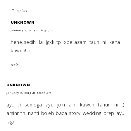
replies
UNKNOWN
january 2, 2015 at 6:52 pm
hehe..sedih la jgkk..tp xpe..azam taun ni kena
kawen! :p
reply
UNKNOWN
january 2, 2015 at 12:06 am
ayu :) semoga ayu join aini kawen tahun ni :)
aminnnn...nanti boleh baca story wedding prep ayu
lagi...