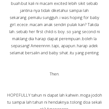
buah.but kali ni macam excited lebih sikit sebab
jantina nya tidak diketahui sampai lah
sekarang..pemalu sungguh..i was hoping for baby
girl..ecece..macam anak sendiri pulak kan? Takda
lah..sebab her first child is boy..so yang second ni
maklang dia harap dapat perempuan..boleh la
sepasang! Ameennnn..tapi, apapun..harap adek
selamat bersalin and baby sihat..itu yang penting.
Then.
HOPEFULLY tahun ni dapat lah kahwin..moga jodoh
tu sampai lah tahun ni hendaknya..tolong doa sekali