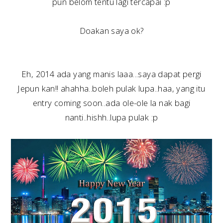
pun belom tentu lagi tercapai :p
Doakan saya ok?
Eh, 2014 ada yang manis laaa...saya dapat pergi
Jepun kan!! ahahha..boleh pulak lupa..haa, yang itu
entry coming soon..ada ole-ole la nak bagi
nanti..hishh..lupa pulak :p