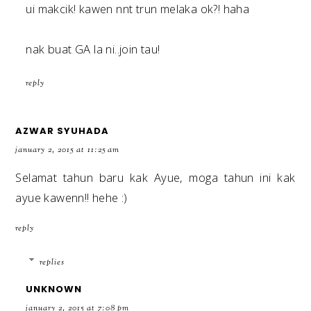
ui makcik! kawen nnt trun melaka ok?! haha
nak buat GA la ni..join tau!
reply
AZWAR SYUHADA
january 2, 2015 at 11:25 am
Selamat tahun baru kak Ayue, moga tahun ini kak
ayue kawenn!! hehe :)
reply
replies
UNKNOWN
january 2, 2015 at 7:08 pm