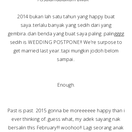
2014 bukan lah satu tahun yang happy buat
saya..terlalu banyak yang sedih dari yang
gembira..dan benda yang buat saya paling..palingggg
sedih is WEDDING POSTPONE!! We're surpose to
get married last year..tapi mungkin jodoh belom
sampai..
Enough.
Past is past. 2015 gonna be moreeeeee happy than i
ever thinking of..guess what, my adek sayang nak
bersalin this February!!! woohoo!! Lagi seorang anak