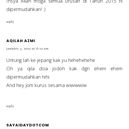
Insya Allah moga semua urusan di Tahun 2015 ni
dipermudahkan! :)
reply
AQILAH AZMI
january 3, 2015 at 6:12 am
Untung lah ke jepang kak yu hehehehehe
Oh ya qila doa jodoh kak dgn ehem ehem
dipermudahkan hihi.
And hey jom kurus sesama wiwiwwiw
reply
SAYAIDAYDOTCOM