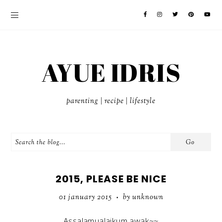
AYUE IDRIS
parenting | recipe | lifestyle
2015, PLEASE BE NICE
01 january 2015
by unknown
•
Assalamualaikum awak~~