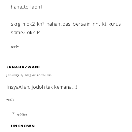
haha..tq fadh!!
skrg mok2 kn? hahah..pas bersalin nnt kt kurus
same2 ok? :P
reply
ERNAHAZWANI
january 2, 2015 at 10:24 am
InsyaAllah, jodoh tak kemana...:)
reply
replies
UNKNOWN