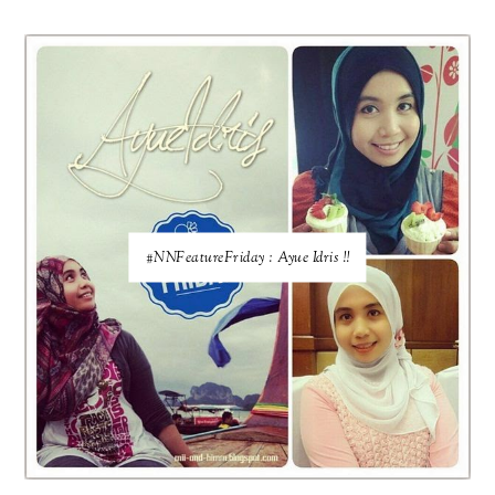
#NNFeatureFriday : Ayue Idris !!