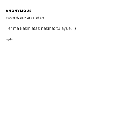
ANONYMOUS
august 6, 2015 at 10:26 am
Terima kasih atas nasihat tu ayue.. :)
reply