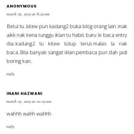
ANONYMOUS
march 27, 2015 at 8:25 am
Betul tu..kitew pun kadang2 buka blog orang lain..mak
aikk nak kena tunggu iklan tu habis baru le baca entry
dia..kadang2 tu kitew tutup terus.malas la nak
baca..Bila banyak sangat iklan.pembaca pun dah jadi
boring kan..
reply
INANI HAZWANI
march 27, 2015 at 10:05 am
wahhh wahh wahhh
reply