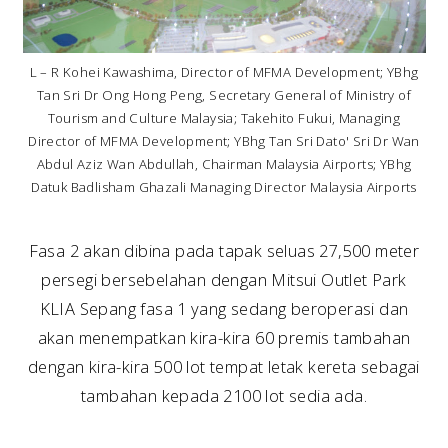
L – R Kohei Kawashima, Director of MFMA Development; YBhg
Tan Sri Dr Ong Hong Peng, Secretary General of Ministry of
Tourism and Culture Malaysia; Takehito Fukui, Managing
Director of MFMA Development; YBhg Tan Sri Dato' Sri Dr Wan
Abdul Aziz Wan Abdullah, Chairman Malaysia Airports; YBhg
Datuk Badlisham Ghazali Managing Director Malaysia Airports
Fasa 2 akan dibina pada tapak seluas 27,500 meter
persegi bersebelahan dengan Mitsui Outlet Park
KLIA Sepang fasa 1 yang sedang beroperasi dan
akan menempatkan kira-kira 60 premis tambahan
dengan kira-kira 500 lot tempat letak kereta sebagai
tambahan kepada 2100 lot sedia ada.