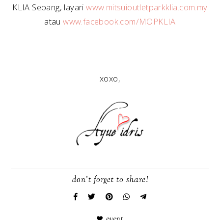
KLIA Sepang, layari
www.mitsuioutletparkklia.com.my
atau
www.facebook.com/MOPKLIA
xoxo,
don't forget to share!
event