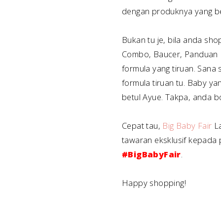
dengan produknya yang ber
Bukan tu je, bila anda sh
Combo, Baucer, Panduan B
formula yang tiruan. Sana s
formula tiruan tu. Baby ya
betul Ayue. Takpa, anda b
Cepat tau,
Big Baby Fair
La
tawaran eksklusif kepada p
#BigBabyFair
.
Happy shopping!