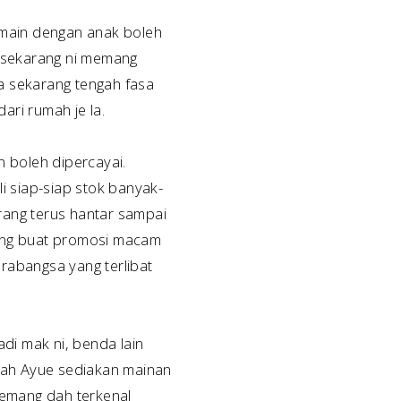
 main dengan anak boleh
l sekarang ni memang
a sekarang tengah fasa
ri rumah je la.
n boleh dipercayai.
i siap-siap stok banyak-
rang terus hantar sampai
yang buat promosi macam
rabangsa yang terlibat
adi mak ni, benda lain
 lah Ayue sediakan mainan
 memang dah terkenal