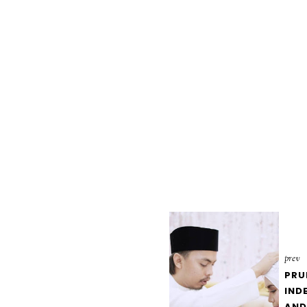
prev
PRU
INDE
AND