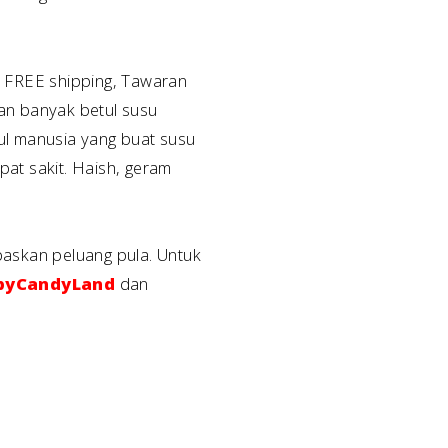
at FREE shipping, Tawaran
an banyak betul susu
etul manusia yang buat susu
pat sakit. Haish, geram
lepaskan peluang pula. Untuk
byCandyLand
dan