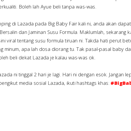
kualiti. Boleh lah Ayue beli tanpa was-was.
opping di Lazada pada Big Baby Fair kali ni, anda akan dap
ersalin dan Jaminan Susu Formula. Maklumlah, sekarang k
ini viral tentang susu formula tiruan ni. Takda hati perut b
ng minum, apa lah dosa diorang tu. Tak pasal-pasal baby da
oleh beli dekat Lazada je kalau was-was ok.
zada ni tinggal 2 hari je lagi. Hari ni dengan esok. Jangan 
engikut media sosial Lazada, ikuti hashtags khas:
#BigBa