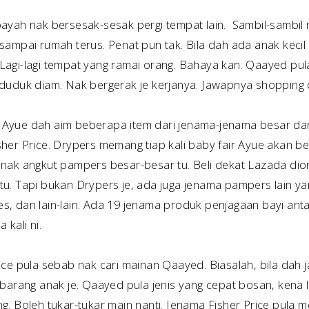
ayah nak bersesak-sesak pergi tempat lain. Sambil-sambil
sampai rumah terus. Penat pun tak. Bila dah ada anak keci
agi-lagi tempat yang ramai orang. Bahaya kan. Qaayed pul
duduk diam. Nak bergerak je kerjanya. Jawapnya shopping da
ni, Ayue dah aim beberapa item dari jenama-jenama besar da
er Price. Drypers memang tiap kali baby fair Ayue akan bel
nak angkut pampers besar-besar tu. Beli dekat Lazada dio
tu. Tapi bukan Drypers je, ada juga jenama pampers lain 
, dan lain-lain. Ada 19 jenama produk penjagaan bayi anta
 kali ni.
ce pula sebab nak cari mainan Qaayed. Biasalah, bila dah j
 barang anak je. Qaayed pula jenis yang cepat bosan, kena
ring. Boleh tukar-tukar main nanti. Jenama Fisher Price pula