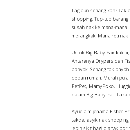
Lagipun senang kan? Tak p
shopping. Tup-tup barang 
susah nak ke mana-mana. L
merangkak. Mana reti nak 
Untuk Big Baby Fair kali 
Antaranya Drypers dan Fish
banyak. Senang tak payah 
depan rumah. Murah pula 
PetPet, MamyPoko, Huggies
dalam Big Baby Fair Lazada
Ayue aim jenama Fisher Pri
takda, asyik nak shopping
lebih sikit bagi dia tak bo