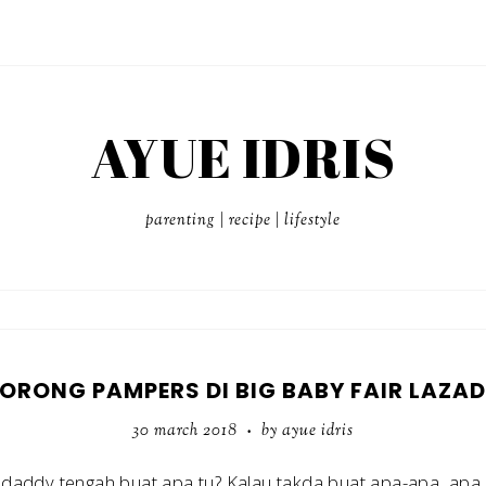
AYUE IDRIS
parenting | recipe | lifestyle
ORONG PAMPERS DI BIG BABY FAIR LAZA
30 march 2018
by ayue idris
•
addy tengah buat apa tu? Kalau takda buat apa-apa, apa