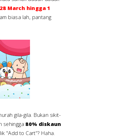
28 March hingga 1
am biasa lah, pantang
ah gila-gila. Bukan sikit-
n sehingga
80% diskaun
lik "Add to Cart"? Haha.