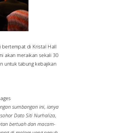
bertempat di Kristal Hall
i akan meraikan sekali 30
 untuk tabung kebajikan
sages
ngan sumbangan ini, ianya
ohor Dato Siti Nurhaliza,
abutan bertuah dan macam-
ayang di malam yang penuh