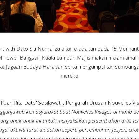
t with Dato Siti Nurhaliza akan diadakan pada 15 Mei nanti 
 Tower Bangsar, Kuala Lumpur. Majlis makan malam amal in
usat Jagaan Budaya Harapan serta mengumpulkan sumbangan
mereka
 Puan Rita Dato' Sosilawati , Pengarah Urusan Nouvelles Vi
nggunjawab kemasyarakat buat Nouvelles Visages di mana de
ng anak-anak ini untuk menyaksikan persembahan artis ters
agai aktiviti turut diadakan seperti persembahan fesyen, c
tu juga inilah masanya kita bersama2 meraikan ibu-ibu ters