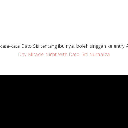
ata-kata Dato Siti tentang ibu nya, boleh singgah ke entry
Day Miracle Night With Dato' Siti Nurhaliza