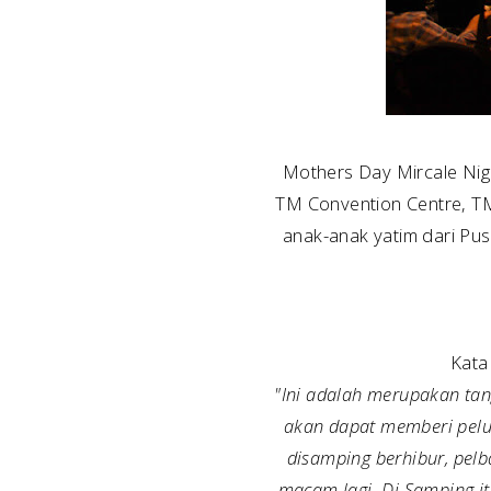
Mothers Day Mircale Nigh
TM Convention Centre, TM
anak-anak yatim dari P
Kata
"Ini adalah merupakan ta
akan dapat memberi pelua
disamping berhibur, pelb
macam lagi. Di Samping i