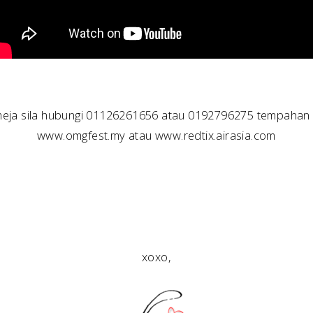
ja sila hubungi 01126261656 atau 0192796275 tempahan o
www.omgfest.my atau www.redtix.airasia.com
xoxo,