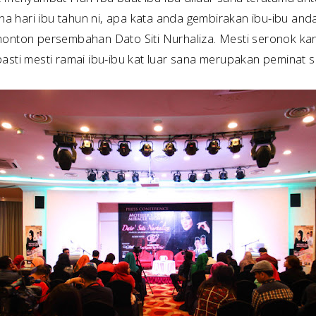
na hari ibu tahun ni, apa kata anda gembirakan ibu-ibu 
nton persembahan Dato Siti Nurhaliza. Mesti seronok kan
pasti mesti ramai ibu-ibu kat luar sana merupakan peminat set