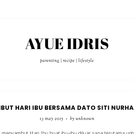
AYUE IDRIS
parenting | recipe | lifestyle
BUT HARI IBU BERSAMA DATO SITI NURHA
13 may 2015
by unknown
•
 menyambut Hari Ibu buat ibu-ibu diluar sana terutama unt