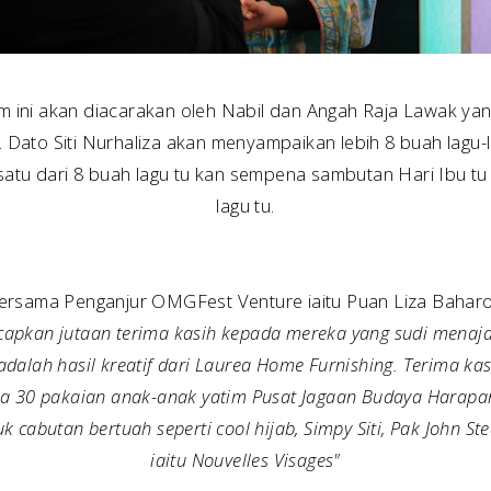
 ini akan diacarakan oleh Nabil dan Angah Raja Lawak ya
 Dato Siti Nurhaliza akan menyampaikan lebih 8 buah lagu-l
 satu dari 8 buah lagu tu kan sempena sambutan Hari Ibu tu
lagu tu.
bersama Penganjur OMGFest Venture iaitu Puan Liza Bahar
capkan jutaan terima kasih kepada mereka yang sudi mena
 adalah hasil kreatif dari Laurea Home Furnishing. Terima ka
a 30 pakaian anak-anak yatim Pusat Jagaan Budaya Harapan
k cabutan bertuah seperti cool hijab, Simpy Siti, Pak John 
iaitu Nouvelles Visages"